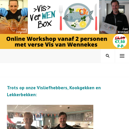
Spring
naar
inhoud
MENU
ZOEKEN
VIS VERWEN BOX VAN
VISHANDEL WENNEKES
Trots op onze Visliefhebbers, Kookgekken en
Lekkerbekken: