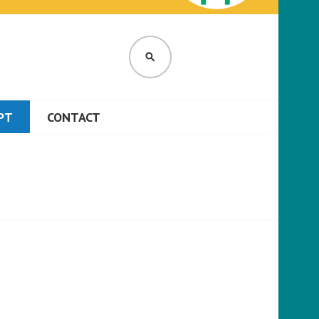
ES
ZOEKEN
PT
CONTACT